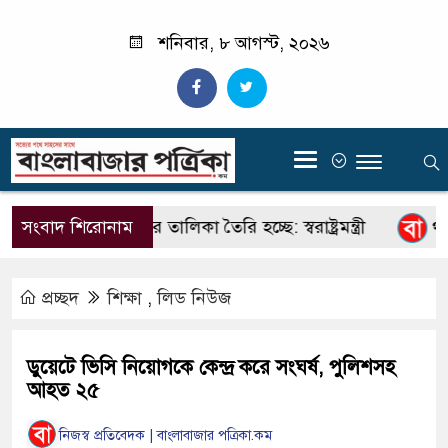
শনিবার, ৮ আগস্ট, ২০২৬
‍
্ষ মাদক কারবারিদের তালিকা তৈরি হচ্ছে: স্বরাষ্ট্রমন্ত্রী
সংবাদ শিরোনাম
থাইল্য
প্রচ্ছদ
শিক্ষা
,
লিড নিউজ
ডুয়েটে ভিসি নিয়োগকে কেন্দ্র করে সংঘর্ষ, পুলিশসহ
আহত ২৫
নিজস্ব প্রতিবেদক | বাংলাবাজার পত্রিকা.কম