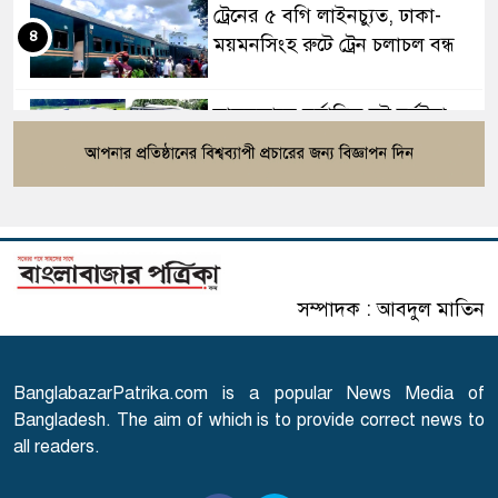
ট্রেনের ৫ বগি লাইনচ্যুত, ঢাকা-
৪
ময়মনসিংহ রুটে ট্রেন চলাচল বন্ধ
সাতসকালে মর্মান্তিক দুই দুর্ঘটনা,
৫
ঝরে গেল ১৫ প্রাণ
বিটিভির নতুন মহাপরিচালক কাজী
৬
জেসিন
সম্পাদক : আবদুল মাতিন
রাষ্ট্রপতি নির্বাচনের ভোটার তালিকা
৭
প্রকাশ
BanglabazarPatrika.com is a popular News Media of
এবার আসামি হচ্ছেন মাকসুদ
Bangladesh. The aim of which is to provide correct news to
৮
কামাল-জাফর ইকবাল
all readers.