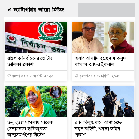
এ ক্যাটাগরির আরো নিউজ
রাষ্ট্রপতি নির্বাচনের ভোটার
এবার আসামি হচ্ছেন মাকসুদ
তালিকা প্রকাশ
কামাল-জাফর ইকবাল
বৃহস্পতিবার, ৬ আগস্ট, ২০২৬
বৃহস্পতিবার, ৬ আগস্ট, ২০২৬
তনু হত্যা মামলায় সাবেক
র‍্যাব বিলুপ্ত করে আনা হচ্ছে
সেনাসদস্য হাফিজুরকে
নতুন বাহিনী, খসড়া আইন
আত্মসমর্পণের নির্দেশ
প্রকাশ