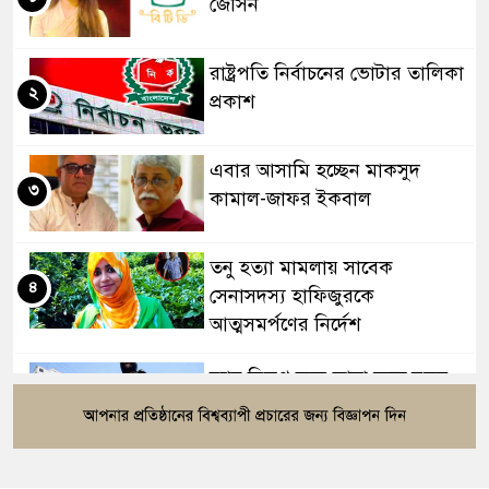
জেসিন
রাষ্ট্রপতি নির্বাচনের ভোটার তালিকা
২
প্রকাশ
এবার আসামি হচ্ছেন মাকসুদ
৩
কামাল-জাফর ইকবাল
তনু হত্যা মামলায় সাবেক
৪
সেনাসদস্য হাফিজুরকে
আত্মসমর্পণের নির্দেশ
র‍্যাব বিলুপ্ত করে আনা হচ্ছে নতুন
৫
বাহিনী, খসড়া আইন প্রকাশ
বাংলাদেশের ওমরাহ যাত্রীদের জন্য