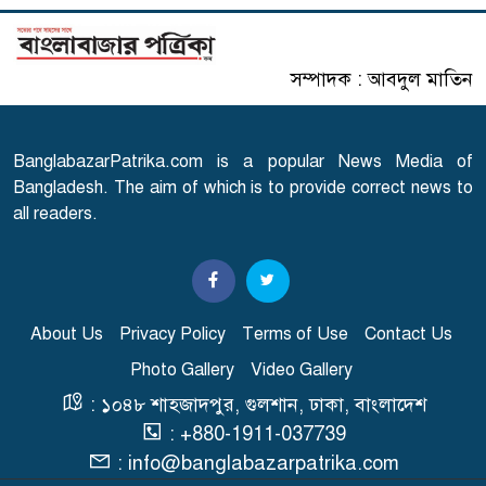
৬
সৌদির নতুন নিয়ম
সম্পাদক : আবদুল মাতিন
এসএসসি পরীক্ষার ফল প্রকাশের
৭
তারিখ ঘোষণা
BanglabazarPatrika.com is a popular News Media of
সারাদেশে হামের উপসর্গ নিয়ে
Bangladesh. The aim of which is to provide correct news to
৮
আরো ৬ শিশুর মৃত্যু
all readers.
স্বাভাবিক হচ্ছে গ্যাস সরবরাহ
৯
About Us
Privacy Policy
Terms of Use
Contact Us
Photo Gallery
Video Gallery
'২০ অগাস্ট রাষ্ট্রপতি নির্বাচন'
১০
: ১০৪৮ শাহজাদপুর, গুলশান, ঢাকা, বাংলাদেশ
: +880-1911-037739
: info@banglabazarpatrika.com