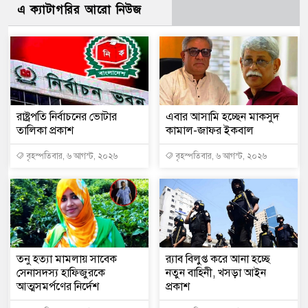
এ ক্যাটাগরির আরো নিউজ
রাষ্ট্রপতি নির্বাচনের ভোটার
এবার আসামি হচ্ছেন মাকসুদ
তালিকা প্রকাশ
কামাল-জাফর ইকবাল
বৃহস্পতিবার, ৬ আগস্ট, ২০২৬
বৃহস্পতিবার, ৬ আগস্ট, ২০২৬
তনু হত্যা মামলায় সাবেক
র‍্যাব বিলুপ্ত করে আনা হচ্ছে
সেনাসদস্য হাফিজুরকে
নতুন বাহিনী, খসড়া আইন
আত্মসমর্পণের নির্দেশ
প্রকাশ