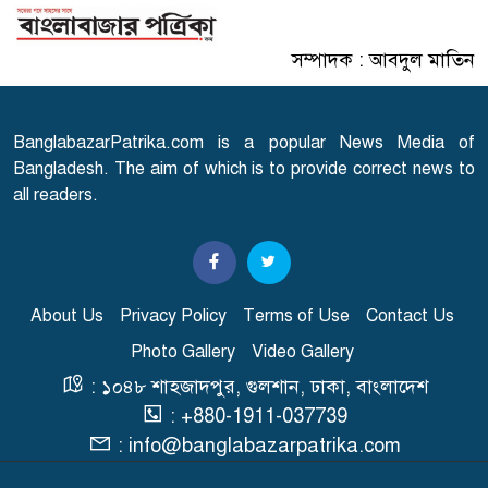
সম্পাদক : আবদুল মাতিন
এসএসসি পরীক্ষার ফল প্রকাশের
৭
তারিখ ঘোষণা
BanglabazarPatrika.com is a popular News Media of
সারাদেশে হামের উপসর্গ নিয়ে
Bangladesh. The aim of which is to provide correct news to
৮
আরো ৬ শিশুর মৃত্যু
all readers.
স্বাভাবিক হচ্ছে গ্যাস সরবরাহ
৯
About Us
Privacy Policy
Terms of Use
Contact Us
Photo Gallery
Video Gallery
'২০ অগাস্ট রাষ্ট্রপতি নির্বাচন'
১০
: ১০৪৮ শাহজাদপুর, গুলশান, ঢাকা, বাংলাদেশ
: +880-1911-037739
: info@banglabazarpatrika.com