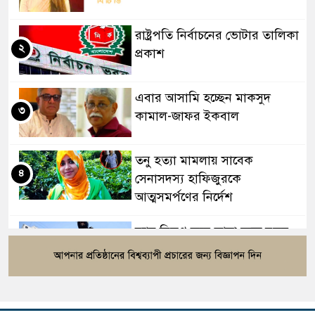
রাষ্ট্রপতি নির্বাচনের ভোটার তালিকা
২
প্রকাশ
এবার আসামি হচ্ছেন মাকসুদ
৩
কামাল-জাফর ইকবাল
তনু হত্যা মামলায় সাবেক
৪
সেনাসদস্য হাফিজুরকে
আত্মসমর্পণের নির্দেশ
র‍্যাব বিলুপ্ত করে আনা হচ্ছে নতুন
৫
বাহিনী, খসড়া আইন প্রকাশ
বাংলাদেশের ওমরাহ যাত্রীদের জন্য
৬
সৌদির নতুন নিয়ম