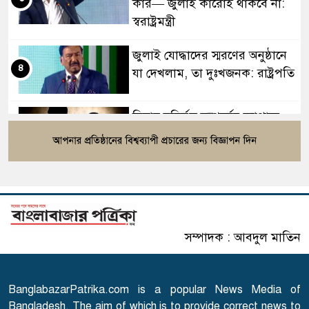
কার— জুলাই কারোই থাকবে না:
স্বরাষ্ট্রমন্ত্রী
জুলাই যোদ্ধাদের স্মরণের অনুষ্ঠানে
৪
যা দেখলাম, তা দুঃখজনক: রাষ্ট্রপতি
বিবাহ বহির্ভূত সম্পর্কের ব্যাপারে
৫
ইসলাম যা বলছে
হিলি স্থলবন্দর দিয়ে আমদানি-
৬
রপ্তানি বন্ধ
সম্পাদক : আবদুল মাতিন
ঘরমুখী মানুষের ঢল, গাজীপুরে
৭
মহাসড়কে তীব্র চাপ
BanglabazarPatrika.com is a popular News Media of
গোপালগঞ্জে ১৫ আগস্ট পর্যন্ত
Bangladesh. The aim of which is to provide correct news to