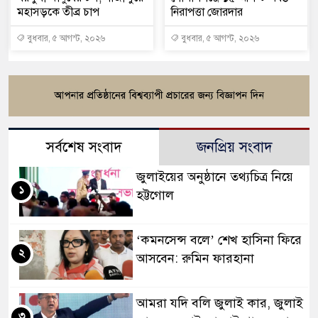
মহাসড়কে তীব্র চাপ
নিরাপত্তা জোরদার
বুধবার, ৫ আগস্ট, ২০২৬
বুধবার, ৫ আগস্ট, ২০২৬
সর্বশেষ সংবাদ
জনপ্রিয় সংবাদ
জুলাইয়ের অনুষ্ঠানে তথ্যচিত্র নিয়ে
১
হট্টগোল
‘কমনসেন্স বলে’ শেখ হাসিনা ফিরে
২
আসবেন: রুমিন ফারহানা
আমরা যদি বলি জুলাই কার, জুলাই
৩