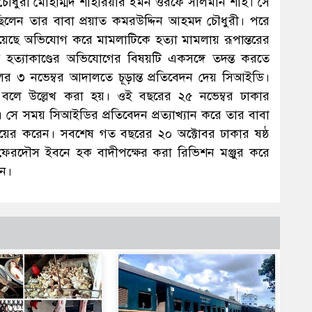
ক চৌধুরী মোহাম্মদ শাহরিয়ার ইমন ওরফে সালমান শাহ। সে
িলেন তার বাবা প্রয়াত কমরউদ্দিন আহমদ চৌধুরী। পরে
েছে অভিযোগ করে মামলাটিকে হত্যা মামলায় রূপান্তরের
 হত্যাকাণ্ডের অভিযোগের বিষয়টি একসঙ্গে তদন্ত করতে
 ৩ নভেম্বর আদালতে চূড়ান্ত প্রতিবেদন দেয় সিআইডি।
্যা বলে উল্লেখ করা হয়। ওই বছরের ২৫ নভেম্বর ঢাকার
 সে সময় সিআইডির প্রতিবেদন প্রত্যাখ্যান করে তার বাবা
য়ের করেন। সবশেষ গত বছরের ২০ অক্টোবর ঢাকার ষষ্ঠ
 ফেরদৌস ইবনে হক বাদীপক্ষের করা রিভিশন মঞ্জুর করে
দেন।