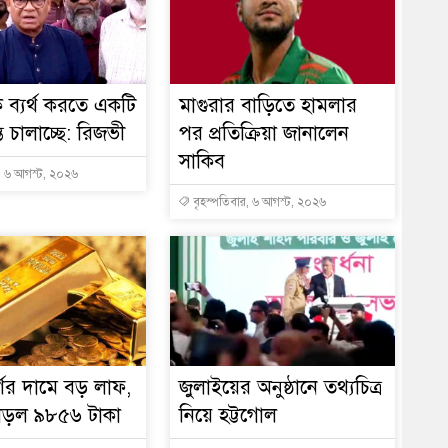
ব্যর্থ করতে একটি
মাগুরার বাড়িতে হামলার
্ত চালাচ্ছে: রিজভী
পর প্রতিক্রিয়া জানালেন
সাকিব
, ৬ আগস্ট, ২০২৬
বৃহস্পতিবার, ৬ আগস্ট, ২০২৬
্ণের দামে বড় লাফ,
জুলাইয়ের অনুষ্ঠানে তথ্যচিত্র
াড়ল ৯৮৫৬ টাকা
নিয়ে হট্টগোল