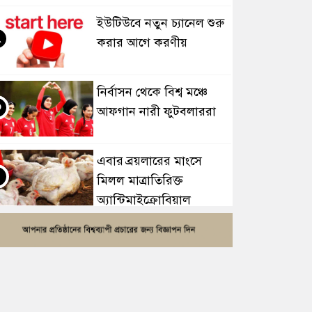
ইউটিউবে নতুন চ্যানেল শুরু
২
করার আগে করণীয়
নির্বাসন থেকে বিশ্ব মঞ্চে
৩
আফগান নারী ফুটবলাররা
এবার ব্রয়লারের মাংসে
৪
মিলল মাত্রাতিরিক্ত
অ্যান্টিমাইক্রোবিয়াল
হরমুজে নতুন নৌপথে
৫
ওমানের সঙ্গে সমঝোতায়
ইরান
সরকারকে ব্যর্থ করতে একটি