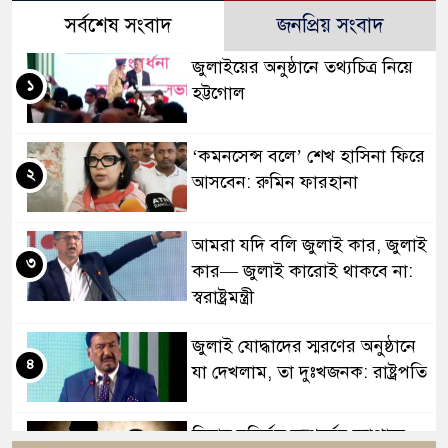
সর্বশেষ সংবাদ
জনপ্রিয় সংবাদ
জুলাইয়ের অনুষ্ঠানে তথ্যচিত্র নিয়ে
১
হট্টগোল
‘কমনসেন্স বলে’ শেখ হাসিনা ফিরে
২
আসবেন: রুমিন ফারহানা
আমরা যদি বলি জুলাই কার, জুলাই
৩
কার— জুলাই কারোই থাকবে না:
স্বরাষ্ট্রমন্ত্রী
জুলাই যোদ্ধাদের স্মরণের অনুষ্ঠানে
৪
যা দেখলাম, তা দুঃখজনক: রাষ্ট্রপতি
বিবাহ বহির্ভূত সম্পর্কের ব্যাপারে