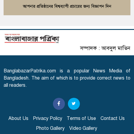
৫
ইসলাম যা বলছে
হিলি স্থলবন্দর দিয়ে আমদানি-
৬
রপ্তানি বন্ধ
সম্পাদক : আবদুল মাতিন
ঘরমুখী মানুষের ঢল, গাজীপুরে
৭
মহাসড়কে তীব্র চাপ
BanglabazarPatrika.com is a popular News Media of
গোপালগঞ্জে ১৫ আগস্ট পর্যন্ত
Bangladesh. The aim of which is to provide correct news to
৮
নিরাপত্তা জোরদার
all readers.
৩৬ টাকায় সিম দিচ্ছে টেলিটক
৯
About Us
Privacy Policy
Terms of Use
Contact Us
Photo Gallery
Video Gallery
জুলাই আন্দোলনে হতাহত হওয়া