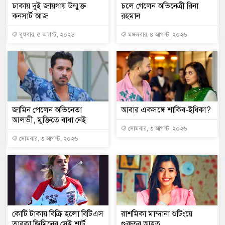
ঢাকায় দুই জায়গায় উন্মুক্ত
চলে গেলেন অভিনেত্রী রিনা
কনসার্ট আজ
রহমান
বুধবার, ৫ আগস্ট, ২০২৬
মঙ্গলবার, ৪ আগস্ট, ২০২৬
জামিন পেলেন অভিনেতা
আবার একসঙ্গে শাকিব-ইধিকা?
আলভী, মুক্তিতে বাধা নেই
সোমবার, ৩ আগস্ট, ২০২৬
সোমবার, ৩ আগস্ট, ২০২৬
কোটি টাকায় বিক্রি হলো বিটিএস
রাশমিকা মান্দানা শুটিংয়ে
তারকা জিমিনের সেই শার্ট
গুরুতর আহত