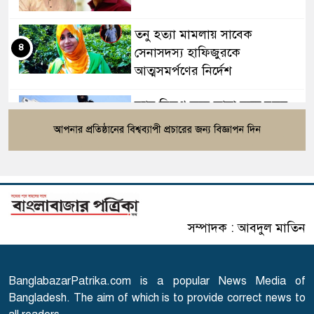
তনু হত্যা মামলায় সাবেক
৪
সেনাসদস্য হাফিজুরকে
আত্মসমর্পণের নির্দেশ
র‍্যাব বিলুপ্ত করে আনা হচ্ছে নতুন
৫
বাহিনী, খসড়া আইন প্রকাশ
বাংলাদেশের ওমরাহ যাত্রীদের জন্য
৬
সৌদির নতুন নিয়ম
সম্পাদক : আবদুল মাতিন
এসএসসি পরীক্ষার ফল প্রকাশের
৭
তারিখ ঘোষণা
BanglabazarPatrika.com is a popular News Media of
সারাদেশে হামের উপসর্গ নিয়ে
Bangladesh. The aim of which is to provide correct news to
৮
আরো ৬ শিশুর মৃত্যু