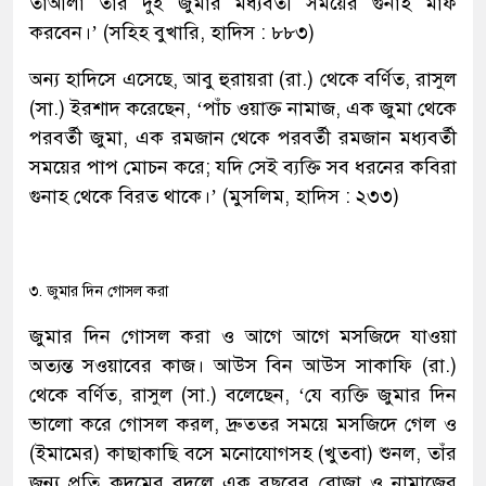
তাআলা তাঁর দুই জুমার মধ্যবর্তী সময়ের গুনাহ মাফ
করবেন।’ (সহিহ বুখারি, হাদিস : ৮৮৩)
অন্য হাদিসে এসেছে, আবু হুরায়রা (রা.) থেকে বর্ণিত, রাসুল
(সা.) ইরশাদ করেছেন, ‘পাঁচ ওয়াক্ত নামাজ, এক জুমা থেকে
পরবর্তী জুমা, এক রমজান থেকে পরবর্তী রমজান মধ্যবর্তী
সময়ের পাপ মোচন করে; যদি সেই ব্যক্তি সব ধরনের কবিরা
গুনাহ থেকে বিরত থাকে।’ (মুসলিম, হাদিস : ২৩৩)
৩. জুমার দিন গোসল করা
জুমার দিন গোসল করা ও আগে আগে মসজিদে যাওয়া
অত্যন্ত সওয়াবের কাজ। আউস বিন আউস সাকাফি (রা.)
থেকে বর্ণিত, রাসুল (সা.) বলেছেন, ‘যে ব্যক্তি জুমার দিন
ভালো করে গোসল করল, দ্রুততর সময়ে মসজিদে গেল ও
(ইমামের) কাছাকাছি বসে মনোযোগসহ (খুতবা) শুনল, তাঁর
জন্য প্রতি কদমের বদলে এক বছরের রোজা ও নামাজের