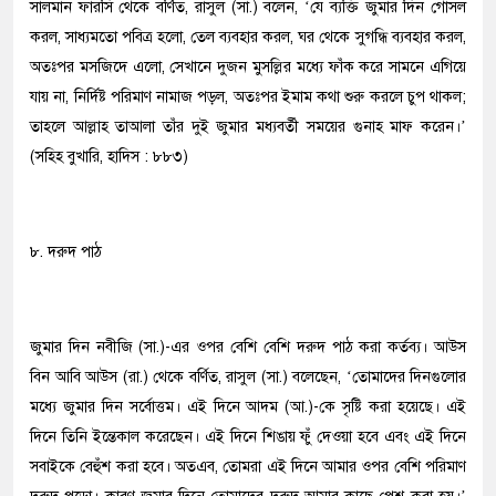
সালমান ফারসি থেকে বর্ণিত, রাসুল (সা.) বলেন, ‘যে ব্যক্তি জুমার দিন গোসল
করল, সাধ্যমতো পবিত্র হলো, তেল ব্যবহার করল, ঘর থেকে সুগন্ধি ব্যবহার করল,
অতঃপর মসজিদে এলো, সেখানে দুজন মুসল্লির মধ্যে ফাঁক করে সামনে এগিয়ে
যায় না, নির্দিষ্ট পরিমাণ নামাজ পড়ল, অতঃপর ইমাম কথা শুরু করলে চুপ থাকল;
তাহলে আল্লাহ তাআলা তাঁর দুই জুমার মধ্যবর্তী সময়ের গুনাহ মাফ করেন।’
(সহিহ বুখারি, হাদিস : ৮৮৩)
৮. দরুদ পাঠ
জুমার দিন নবীজি (সা.)-এর ওপর বেশি বেশি দরুদ পাঠ করা কর্তব্য। আউস
বিন আবি আউস (রা.) থেকে বর্ণিত, রাসুল (সা.) বলেছেন, ‘তোমাদের দিনগুলোর
মধ্যে জুমার দিন সর্বোত্তম। এই দিনে আদম (আ.)-কে সৃষ্টি করা হয়েছে। এই
দিনে তিনি ইন্তেকাল করেছেন। এই দিনে শিঙায় ফুঁ দেওয়া হবে এবং এই দিনে
সবাইকে বেহুঁশ করা হবে। অতএব, তোমরা এই দিনে আমার ওপর বেশি পরিমাণ