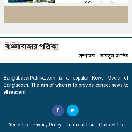
সাতসকালে মর্মান্তিক দুই দুর্ঘটনা,
৫
ঝরে গেল ১৫ প্রাণ
বিটিভির নতুন মহাপরিচালক কাজী
৬
জেসিন
সম্পাদক : আবদুল মাতিন
রাষ্ট্রপতি নির্বাচনের ভোটার তালিকা
৭
প্রকাশ
BanglabazarPatrika.com is a popular News Media of
এবার আসামি হচ্ছেন মাকসুদ
Bangladesh. The aim of which is to provide correct news to
৮
কামাল-জাফর ইকবাল
all readers.
তনু হত্যা মামলায় সাবেক
৯
সেনাসদস্য হাফিজুরকে
আত্মসমর্পণের নির্দেশ
About Us
Privacy Policy
Terms of Use
Contact Us