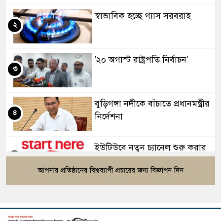
স্বাভাবিক হচ্ছে গ্যাস সরবরাহ
২
'২০ অগাস্ট রাষ্ট্রপতি নির্বাচন'
৩
বুড়িগঙ্গা নদীকে বাঁচাতে প্রধানমন্ত্রীর
৪
নির্দেশনা
ইউটিউবে নতুন চ্যানেল শুরু করার
৫
আগে করণীয়
নির্বাসন থেকে বিশ্ব মঞ্চে আফগান
৬
নারী ফুটবলাররা