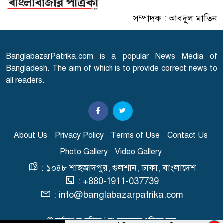
এবার ব্রয়লারের মাংসে মিলল
সম্পাদক : আবদুল মাতিন
৭
মাত্রাতিরিক্ত অ্যান্টিমাইক্রোবিয়াল
BanglabazarPatrika.com is a popular News Media of
হরমুজে নতুন নৌপথে ওমানের সঙ্গে
৮
Bangladesh. The aim of which is to provide correct news to
সমঝোতায় ইরান
all readers.
সরকারকে ব্যর্থ করতে একটি দল
৯
চক্রান্ত চালাচ্ছে: রিজভী
About Us
Privacy Policy
Terms of Use
Contact Us
রাজধানীতে তরুণীর খণ্ডিত মাথা ও
Photo Gallery
Video Gallery
১০
দুই হাত উদ্ধার
: ১০৪৮ শাহজাদপুর, গুলশান, ঢাকা, বাংলাদেশ
: +880-1911-037739
: info@banglabazarpatrika.com
© সর্বস্বত্ব সংরক্ষিত | বাংলাবাজার পত্রিকা.কম