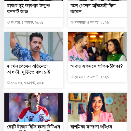
ঢাকায় দুই জায়গায় উন্মুক্ত
চলে গেলেন অভিনেত্রী রিনা
কনসার্ট আজ
রহমান
বুধবার, ৫ আগস্ট, ২০২৬
মঙ্গলবার, ৪ আগস্ট, ২০২৬
জামিন পেলেন অভিনেতা
আবার একসঙ্গে শাকিব-ইধিকা?
আলভী, মুক্তিতে বাধা নেই
সোমবার, ৩ আগস্ট, ২০২৬
সোমবার, ৩ আগস্ট, ২০২৬
কোটি টাকায় বিক্রি হলো বিটিএস
রাশমিকা মান্দানা শুটিংয়ে