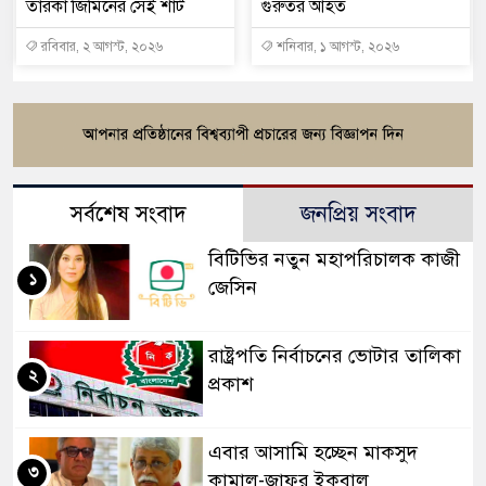
তারকা জিমিনের সেই শার্ট
গুরুতর আহত
রবিবার, ২ আগস্ট, ২০২৬
শনিবার, ১ আগস্ট, ২০২৬
সর্বশেষ সংবাদ
জনপ্রিয় সংবাদ
বিটিভির নতুন মহাপরিচালক কাজী
১
জেসিন
রাষ্ট্রপতি নির্বাচনের ভোটার তালিকা
২
প্রকাশ
এবার আসামি হচ্ছেন মাকসুদ
৩
কামাল-জাফর ইকবাল