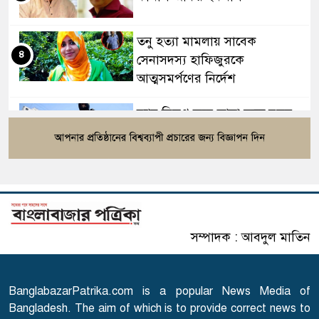
তনু হত্যা মামলায় সাবেক
৪
সেনাসদস্য হাফিজুরকে
আত্মসমর্পণের নির্দেশ
র‍্যাব বিলুপ্ত করে আনা হচ্ছে নতুন
৫
বাহিনী, খসড়া আইন প্রকাশ
বাংলাদেশের ওমরাহ যাত্রীদের জন্য
৬
সৌদির নতুন নিয়ম
সম্পাদক : আবদুল মাতিন
এসএসসি পরীক্ষার ফল প্রকাশের
৭
তারিখ ঘোষণা
BanglabazarPatrika.com is a popular News Media of
সারাদেশে হামের উপসর্গ নিয়ে
Bangladesh. The aim of which is to provide correct news to
৮