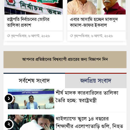
রাষ্ট্রপতি নির্বাচনের ভোটার
এবার আসামি হচ্ছেন মাকসুদ
তালিকা প্রকাশ
কামাল-জাফর ইকবাল
বৃহস্পতিবার, ৬ আগস্ট, ২০২৬
বৃহস্পতিবার, ৬ আগস্ট, ২০২৬
সর্বশেষ সংবাদ
জনপ্রিয় সংবাদ
শীর্ষ মাদক কারবারিদের তালিকা
১
তৈরি হচ্ছে: স্বরাষ্ট্রমন্ত্রী
থাইল্যান্ডে স্কুলে ১৪ বছরের
২
শিক্ষার্থীর এলোপাতাড়ি গুলি, নিহত