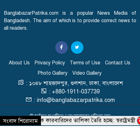
BanglabazarPatrika.com is a popular News Media of
এবার আসামি হচ্ছেন মাকসুদ
Bangladesh. The aim of which is to provide correct news to
৮
কামাল-জাফর ইকবাল
all readers.
তনু হত্যা মামলায় সাবেক
৯
সেনাসদস্য হাফিজুরকে
আত্মসমর্পণের নির্দেশ
About Us
Privacy Policy
Terms of Use
Contact Us
Photo Gallery
Video Gallery
র‍্যাব বিলুপ্ত করে আনা হচ্ছে নতুন
: ১০৪৮ শাহজাদপুর, গুলশান, ঢাকা, বাংলাদেশ
১০
বাহিনী, খসড়া আইন প্রকাশ
: +880-1911-037739
: info@banglabazarpatrika.com
© সর্বস্বত্ব সংরক্ষিত | বাংলাবাজার পত্রিকা.কম
শীর্ষ মাদক কারবারিদের তালিকা তৈরি হচ্ছে: স্বরাষ্ট্রমন্ত্রী
সংবাদ শিরোনাম
Developed & Maintained BY
Macrosys