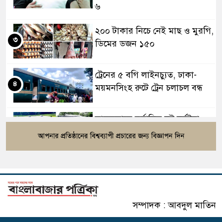
৬
২০০ টাকার নিচে নেই মাছ ও মুরগি,
৩
ডিমের ডজন ১৫০
ট্রেনের ৫ বগি লাইনচ্যুত, ঢাকা-
৪
ময়মনসিংহ রুটে ট্রেন চলাচল বন্ধ
সাতসকালে মর্মান্তিক দুই দুর্ঘটনা,
৫
ঝরে গেল ১৫ প্রাণ
বিটিভির নতুন মহাপরিচালক কাজী
৬
জেসিন
সম্পাদক : আবদুল মাতিন
রাষ্ট্রপতি নির্বাচনের ভোটার তালিকা
৭
প্রকাশ