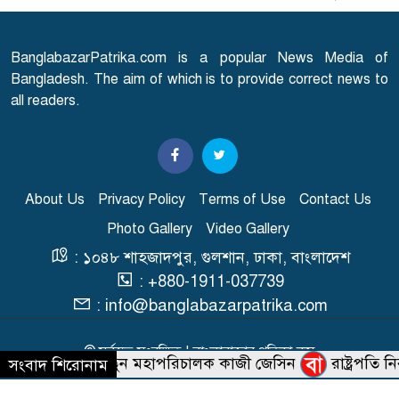
৭
তারিখ ঘোষণা
BanglabazarPatrika.com is a popular News Media of
সারাদেশে হামের উপসর্গ নিয়ে
Bangladesh. The aim of which is to provide correct news to
৮
আরো ৬ শিশুর মৃত্যু
all readers.
স্বাভাবিক হচ্ছে গ্যাস সরবরাহ
৯
About Us
Privacy Policy
Terms of Use
Contact Us
Photo Gallery
Video Gallery
'২০ অগাস্ট রাষ্ট্রপতি নির্বাচন'
১০
: ১০৪৮ শাহজাদপুর, গুলশান, ঢাকা, বাংলাদেশ
: +880-1911-037739
: info@banglabazarpatrika.com
© সর্বস্বত্ব সংরক্ষিত | বাংলাবাজার পত্রিকা.কম
বিটিভির নতুন মহাপরিচালক কাজী জেসিন
রাষ্ট্রপতি নির্
সংবাদ শিরোনাম
Developed & Maintained BY
Macrosys