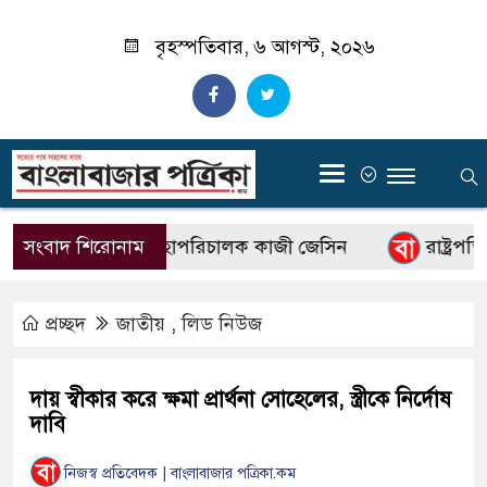
বৃহস্পতিবার, ৬ আগস্ট, ২০২৬
‍
বিটিভির নতুন মহাপরিচালক কাজী জেসিন
সংবাদ শিরোনাম
রাষ্ট্রপতি ন
প্রচ্ছদ
জাতীয়
,
লিড নিউজ
দায় স্বীকার করে ক্ষমা প্রার্থনা সোহেলের, স্ত্রীকে নির্দোষ
দাবি
নিজস্ব প্রতিবেদক | বাংলাবাজার পত্রিকা.কম