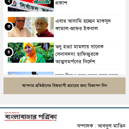
২
প্রকাশ
এবার আসামি হচ্ছেন মাকসুদ
৩
কামাল-জাফর ইকবাল
তনু হত্যা মামলায় সাবেক
৪
সেনাসদস্য হাফিজুরকে
আত্মসমর্পণের নির্দেশ
র‍্যাব বিলুপ্ত করে আনা হচ্ছে নতুন
৫
বাহিনী, খসড়া আইন প্রকাশ
বাংলাদেশের ওমরাহ যাত্রীদের জন্য
৬
সৌদির নতুন নিয়ম
সম্পাদক : আবদুল মাতিন
এসএসসি পরীক্ষার ফল প্রকাশের