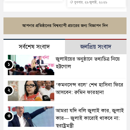
বুধবার, ২৯ জুলাই, ২০২৬
সর্বশেষ সংবাদ
জনপ্রিয় সংবাদ
জুলাইয়ের অনুষ্ঠানে তথ্যচিত্র নিয়ে
১
হট্টগোল
‘কমনসেন্স বলে’ শেখ হাসিনা ফিরে
২
আসবেন: রুমিন ফারহানা
আমরা যদি বলি জুলাই কার, জুলাই
৩
কার— জুলাই কারোই থাকবে না:
স্বরাষ্ট্রমন্ত্রী