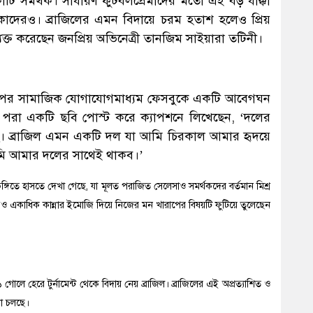
টি সমর্থক। সাধারণ ফুটবলপ্রেমীদের মতো এই বড় ধাক্কা
কাদেরও। ব্রাজিলের এমন বিদায়ে চরম হতাশ হলেও প্রিয়
্যক্ত করেছেন জনপ্রিয় অভিনেত্রী তানজিম সাইয়ারা তটিনী।
হওয়ার পর সামাজিক যোগাযোগমাধ্যম ফেসবুকে একটি আবেগঘন
্সি পরা একটি ছবি পোস্ট করে ক্যাপশনে লিখেছেন, ‘দলের
ি। ব্রাজিল এমন একটি দল যা আমি চিরকাল আমার হৃদয়ে
ি আমার দলের সাথেই থাকব।’
গিতে হাসতে দেখা গেছে, যা মূলত পরাজিত সেলেসাও সমর্থকদের বর্তমান মিশ্র
েও একাধিক কান্নার ইমোজি দিয়ে নিজের মন খারাপের বিষয়টি ফুটিয়ে তুলেছেন
১ গোলে হেরে টুর্নামেন্ট থেকে বিদায় নেয় ব্রাজিল। ব্রাজিলের এই অপ্রত্যাশিত ও
না চলছে।
১