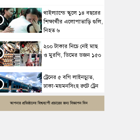
থাইল্যান্ডে স্কুলে ১৪ বছরের
২
শিক্ষার্থীর এলোপাতাড়ি গুলি,
নিহত ৬
২০০ টাকার নিচে নেই মাছ
৩
ও মুরগি, ডিমের ডজন ১৫০
ট্রেনের ৫ বগি লাইনচ্যুত,
৪
ঢাকা-ময়মনসিংহ রুটে ট্রেন
চলাচল বন্ধ
সাতসকালে মর্মান্তিক দুই
৫
দুর্ঘটনা, ঝরে গেল ১৫ প্রাণ