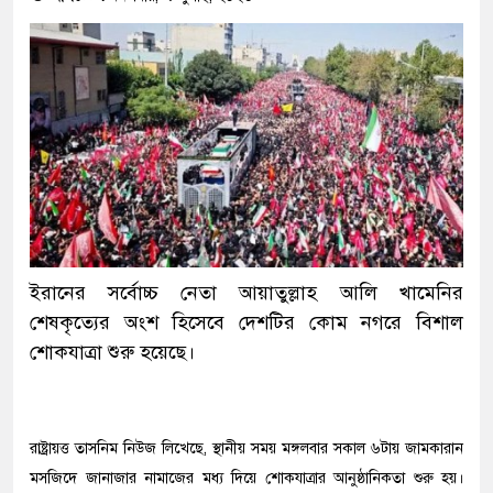
ইরানের সর্বোচ্চ নেতা আয়াতুল্লাহ আলি খামেনির
শেষকৃত্যের অংশ হিসেবে দেশটির কোম নগরে বিশাল
শোকযাত্রা শুরু হয়েছে।
রাষ্ট্রায়ত্ত তাসনিম নিউজ লিখেছে, স্থানীয় সময় মঙ্গলবার সকাল ৬টায় জামকারান
মসজিদে জানাজার নামাজের মধ্য দিয়ে শোকযাত্রার আনুষ্ঠানিকতা শুরু হয়।