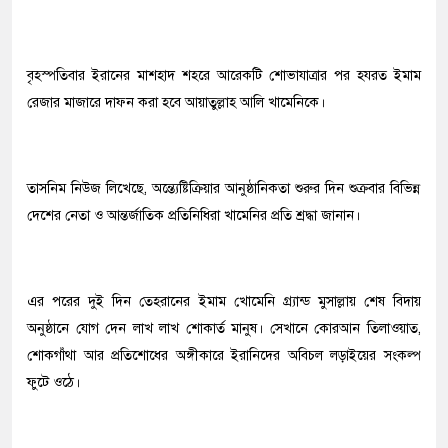
বৃহস্পতিবার ইরানের মাশহাদ শহরে আরেকটি শোভাযাত্রার পর হযরত ইমাম
রেজার মাজারে দাফন করা হবে আয়াতুল্লাহ আলি খামেনিকে।
তাসনিম নিউজ লিখেছে, অন্ত্যেষ্টিক্রিয়ার আনুষ্ঠানিকতা শুরুর দিন শুক্রবার বিভিন্ন
দেশের নেতা ও আন্তর্জাতিক প্রতিনিধিরা খামেনির প্রতি শ্রদ্ধা জানান।
এর পরের দুই দিন তেহরানের ইমাম খোমেনি গ্র্যান্ড মুসাল্লায় শেষ বিদায়
অনুষ্ঠানে যোগ দেন লাখ লাখ শোকার্ত মানুষ। সেখানে কোরআন তিলাওয়াত,
শোকগাঁথা আর প্রতিশোধের অঙ্গীকারে ইরানিদের অবিচল লড়াইয়ের সংকল্প
ফুটে ওঠে।