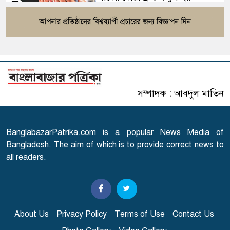
৫
মোবাইলে যে অ্যাপ থাকলে সাইবার
৬
প্রতারণায় ফাঁসতে পারেন
রাষ্ট্রপতি পদে জামায়াত জোটের
সম্পাদক : আবদুল মাতিন
৭
প্রার্থী কর্নেল অলি
BanglabazarPatrika.com is a popular News Media of
অষ্টম শ্রেণি পাসে পুলিশে বড়
৮
Bangladesh. The aim of which is to provide correct news to
নিয়োগ
all readers.
রাষ্ট্রপতি নির্বাচনে বিএনপির দুই
৯
মনোনয়নপত্র সংগ্রহ
About Us
Privacy Policy
Terms of Use
Contact Us
‘টক্সিক’ ট্রেলারে, ১৫ ঘণ্টায় দেড়