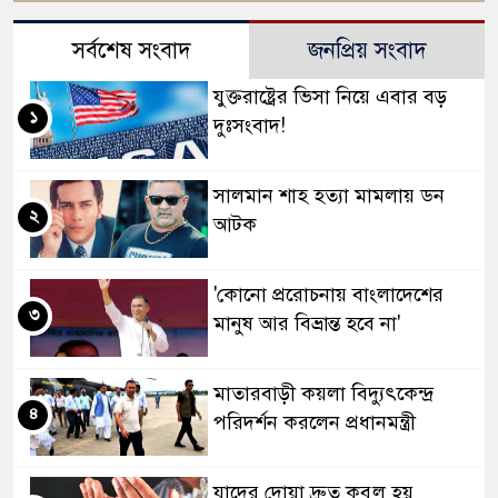
সর্বশেষ সংবাদ
জনপ্রিয় সংবাদ
যুক্তরাষ্ট্রের ভিসা নিয়ে এবার বড়
১
দুঃসংবাদ!
সালমান শাহ হত্যা মামলায় ডন
২
আটক
'কোনো প্ররোচনায় বাংলাদেশের
৩
মানুষ আর বিভ্রান্ত হবে না'
মাতারবাড়ী কয়লা বিদ্যুৎকেন্দ্র
৪
পরিদর্শন করলেন প্রধানমন্ত্রী
যাদের দোয়া দ্রুত কবুল হয়