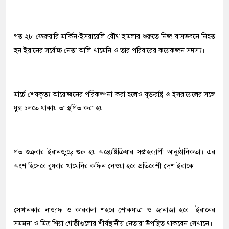
গত ২৮ ফেব্রুয়ারি মার্কিন-ইসরায়েলি যৌথ হামলার শুরুতে নিজ বাসভবনে নিহত
হন ইরানের সর্বোচ্চ নেতা আলি খামেনি ও তার পরিবারের কয়েকজন সদস্য।
মার্চে শেষকৃত্য আয়োজনের পরিকল্পনা করা হলেও যুক্তরাষ্ট্র ও ইসরায়েলের সঙ্গে
যুদ্ধ চলতে থাকায় তা স্থগিত করা হয়।
গত শুক্রবার ইরানজুড়ে শুরু হয় অন্ত্যেষ্টিক্রিয়ার সপ্তাহব্যাপী আনুষ্ঠানিকতা। এর
অংশ হিসেবে বুধবার খামেনির কফিন নেওয়া হবে প্রতিবেশী দেশ ইরাকে।
সেখানকার নাজাফ ও কারবালা শহরে শোকযাত্রা ও জানাজা হবে। ইরানের
সমমনা ও মিত্র শিয়া গোষ্ঠীগুলোর শীর্ষস্থানীয় নেতারা উপস্থিত থাকবেন সেখানে।