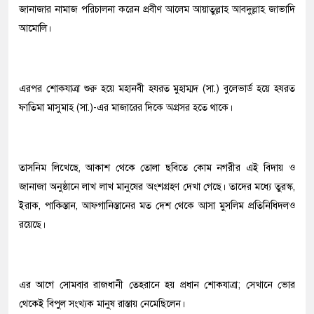
জানাজার নামাজ পরিচালনা করেন প্রবীণ আলেম আয়াতুল্লাহ আবদুল্লাহ জাভাদি
আমোলি।
এরপর শোকযাত্রা শুরু হয়ে মহানবী হযরত মুহাম্মদ (সা.) বুলেভার্ড হয়ে হযরত
ফাতিমা মাসুমাহ (সা.)-এর মাজারের দিকে অগ্রসর হতে থাকে।
তাসনিম লিখেছে, আকাশ থেকে তোলা ছবিতে কোম নগরীর এই বিদায় ও
জানাজা অনুষ্ঠানে লাখ লাখ মানুষের অংশগ্রহণ দেখা গেছে। তাদের মধ্যে তুরস্ক,
ইরাক, পাকিস্তান, আফগানিস্তানের মত দেশ থেকে আসা মুসলিম প্রতিনিধিদলও
রয়েছে।
এর আগে সোমবার রাজধানী তেহরানে হয় প্রধান শোকযাত্রা; সেখানে ভোর
থেকেই বিপুল সংখ্যক মানুষ রাস্তায় নেমেছিলেন।