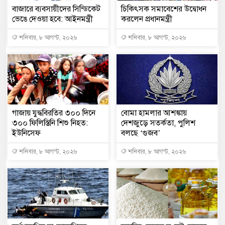
বাজারে ব্যবসায়ীদের সিন্ডিকেট
চিকিৎসক সমাবেশের উদ্বোধন
ভেঙে দেওয়া হবে: আইনমন্ত্রী
করলেন প্রধানমন্ত্রী
শনিবার, ৮ আগস্ট, ২০২৬
শনিবার, ৮ আগস্ট, ২০২৬
গাজায় যুদ্ধবিরতির ৩০০ দিনে
বোমা হামলার আশঙ্কায়
৩০০ ফিলিস্তিনি শিশু নিহত:
দেশজুড়ে সতর্কতা, পুলিশ
ইউনিসেফ
বলছে ‘গুজব’
শনিবার, ৮ আগস্ট, ২০২৬
শনিবার, ৮ আগস্ট, ২০২৬