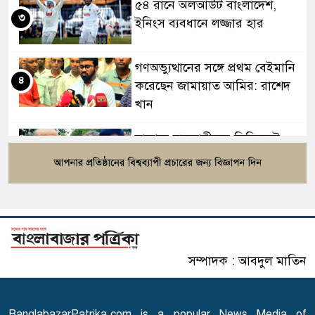
৫৪ রানে অলআউট বাংলাদেশ,
৩
ইনিংস ব্যবধানে লজ্জার হার
গণঅভ্যুত্থানের সঙ্গে প্রথম বেইমানি
৪
করেছেন জামায়াত আমির: রাশেদ
খান
বাজারে ব্যবসায়ীদের সিন্ডিকেট
৫
ভেঙে দেওয়া হবে: আইনমন্ত্রী
চিকিৎসক সমাবেশের উদ্বোধন
৬
করলেন প্রধানমন্ত্রী
সম্পাদক : আবদুল মাতিন
গাজায় যুদ্ধবিরতির ৩০০ দিনে ৩০০
৭
ফিলিস্তিনি শিশু নিহত: ইউনিসেফ
BanglabazarPatrika.com is a popular News Media of