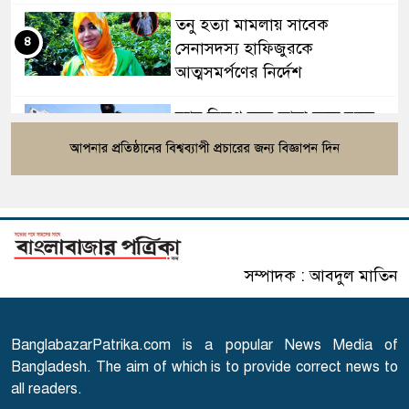
তনু হত্যা মামলায় সাবেক
৪
সেনাসদস্য হাফিজুরকে
আত্মসমর্পণের নির্দেশ
র‍্যাব বিলুপ্ত করে আনা হচ্ছে নতুন
৫
বাহিনী, খসড়া আইন প্রকাশ
বাংলাদেশের ওমরাহ যাত্রীদের জন্য
৬
সৌদির নতুন নিয়ম
সম্পাদক : আবদুল মাতিন
এসএসসি পরীক্ষার ফল প্রকাশের
৭
তারিখ ঘোষণা
BanglabazarPatrika.com is a popular News Media of
সারাদেশে হামের উপসর্গ নিয়ে
Bangladesh. The aim of which is to provide correct news to
৮
আরো ৬ শিশুর মৃত্যু
all readers.