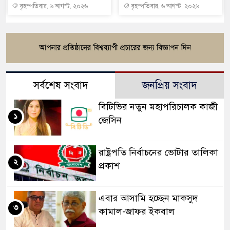
বৃহস্পতিবার, ৬ আগস্ট, ২০২৬
বৃহস্পতিবার, ৬ আগস্ট, ২০২৬
সর্বশেষ সংবাদ
জনপ্রিয় সংবাদ
বিটিভির নতুন মহাপরিচালক কাজী
১
জেসিন
রাষ্ট্রপতি নির্বাচনের ভোটার তালিকা
২
প্রকাশ
এবার আসামি হচ্ছেন মাকসুদ
৩
কামাল-জাফর ইকবাল