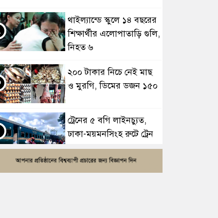
থাইল্যান্ডে স্কুলে ১৪ বছরের
২
শিক্ষার্থীর এলোপাতাড়ি গুলি,
নিহত ৬
২০০ টাকার নিচে নেই মাছ
৩
ও মুরগি, ডিমের ডজন ১৫০
ট্রেনের ৫ বগি লাইনচ্যুত,
৪
ঢাকা-ময়মনসিংহ রুটে ট্রেন
চলাচল বন্ধ
সাতসকালে মর্মান্তিক দুই
৫
দুর্ঘটনা, ঝরে গেল ১৫ প্রাণ