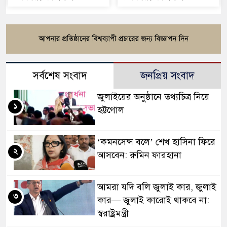
সর্বশেষ সংবাদ
জনপ্রিয় সংবাদ
জুলাইয়ের অনুষ্ঠানে তথ্যচিত্র নিয়ে
১
হট্টগোল
‘কমনসেন্স বলে’ শেখ হাসিনা ফিরে
২
আসবেন: রুমিন ফারহানা
আমরা যদি বলি জুলাই কার, জুলাই
৩
কার— জুলাই কারোই থাকবে না:
স্বরাষ্ট্রমন্ত্রী