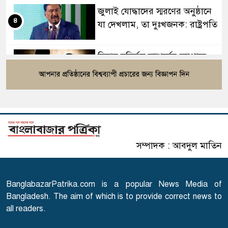
জুলাই যোদ্ধাদের স্মরণের অনুষ্ঠানে
৪
যা দেখলাম, তা দুঃখজনক: রাষ্ট্রপতি
বিবাহ বহির্ভূত সম্পর্কের ব্যাপারে
৫
ইসলাম যা বলছে
হিলি স্থলবন্দর দিয়ে আমদানি-
৬
রপ্তানি বন্ধ
সম্পাদক : আবদুল মাতিন
ঘরমুখী মানুষের ঢল, গাজীপুরে
৭
মহাসড়কে তীব্র চাপ
BanglabazarPatrika.com is a popular News Media of
গোপালগঞ্জে ১৫ আগস্ট পর্যন্ত
Bangladesh. The aim of which is to provide correct news to
৮
নিরাপত্তা জোরদার
all readers.