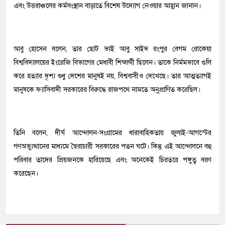
এবং উত্তরাঞ্চলের কর্মসংস্থান বাড়াতে বিশেষ উদ্যোগ নেওয়ার আহ্বান জানান।
আবু হোসেন বলেন, তার ছোট ভাই আবু সাইদ রংপুর বেগম রোকেয়া
বিশ্ববিদ্যালয়ের ইংরেজি বিভাগের মেধাবী শিক্ষার্থী ছিলেন। তাকে নির্মমভাবে গুলি
করে হত্যার দৃশ্য শুধু দেশের মানুষই নয়, বিশ্ববাসীও দেখেছে। তার আত্মত্যাগই
মানুষকে ফ্যাসিবাদী সরকারের বিরুদ্ধে রাজপথে নামতে অনুপ্রাণিত করেছিল।
তিনি বলেন, দীর্ঘ আন্দোলন-সংগ্রামের ধারাবাহিকতায় জুলাই-আগস্টের
গণঅভ্যুত্থানের মাধ্যমে স্বৈরাচারী সরকারের পতন ঘটে। কিন্তু এই আন্দোলনে বহু
পরিবার তাদের প্রিয়জনকে হারিয়েছে এবং অনেকেই চিরতরে পঙ্গুত্ব বরণ
করেছেন।