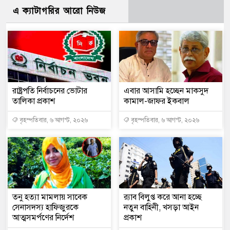
এ ক্যাটাগরির আরো নিউজ
রাষ্ট্রপতি নির্বাচনের ভোটার
এবার আসামি হচ্ছেন মাকসুদ
তালিকা প্রকাশ
কামাল-জাফর ইকবাল
বৃহস্পতিবার, ৬ আগস্ট, ২০২৬
বৃহস্পতিবার, ৬ আগস্ট, ২০২৬
তনু হত্যা মামলায় সাবেক
র‍্যাব বিলুপ্ত করে আনা হচ্ছে
সেনাসদস্য হাফিজুরকে
নতুন বাহিনী, খসড়া আইন
আত্মসমর্পণের নির্দেশ
প্রকাশ