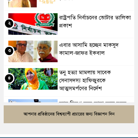
রাষ্ট্রপতি নির্বাচনের ভোটার তালিকা
২
প্রকাশ
এবার আসামি হচ্ছেন মাকসুদ
৩
কামাল-জাফর ইকবাল
তনু হত্যা মামলায় সাবেক
৪
সেনাসদস্য হাফিজুরকে
আত্মসমর্পণের নির্দেশ
র‍্যাব বিলুপ্ত করে আনা হচ্ছে নতুন
৫
বাহিনী, খসড়া আইন প্রকাশ
বাংলাদেশের ওমরাহ যাত্রীদের জন্য
৬