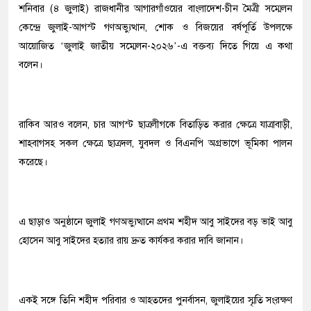
শনিবার (৪ জুলাই) রাজধানীর আগারগাঁওয়ের বাংলাদেশ-চীন মৈত্রী সম্মেলন
কেন্দ্রে জুলাই-আগস্ট গণঅভ্যুত্থান, শোক ও বিজয়ের বর্ষপূর্তি উপলক্ষে
আয়োজিত ‘জুলাই জাতীয় সম্মেলন-২০২৬’-এ বক্তব্য দিতে গিয়ে এ কথা
বলেন।
রাকিব আরও বলেন, চার আগস্ট ছাত্রলীগকে বিতাড়িত করার ক্ষেত্রে যাত্রাবাড়ী,
শাহবাগসহ সকল ক্ষেত্রে ছাত্রদল, যুবদল ও বিএনপি অগ্রভাগে ভূমিকা পালন
করেছে।
এ ছাড়াও অনুষ্ঠানে জুলাই গণঅভ্যুত্থানে প্রথম শহীদ আবু সাইদের বড় ভাই আবু
হোসেন আবু সাইদের হত্যার রায় দ্রুত কার্যকর করার দাবি জানান।
একই সঙ্গে তিনি শহীদ পরিবার ও আহতদের পুনর্বাসন, জুলাইয়ের স্মৃতি সংরক্ষণ