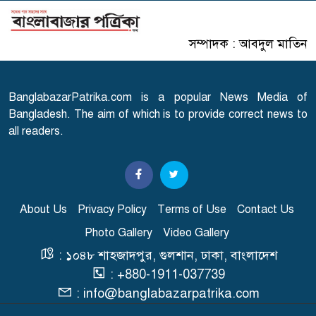
সৌদির নতুন নিয়ম
সম্পাদক : আবদুল মাতিন
এসএসসি পরীক্ষার ফল প্রকাশের
৭
তারিখ ঘোষণা
BanglabazarPatrika.com is a popular News Media of
সারাদেশে হামের উপসর্গ নিয়ে
Bangladesh. The aim of which is to provide correct news to
৮
আরো ৬ শিশুর মৃত্যু
all readers.
স্বাভাবিক হচ্ছে গ্যাস সরবরাহ
৯
About Us
Privacy Policy
Terms of Use
Contact Us
Photo Gallery
Video Gallery
'২০ অগাস্ট রাষ্ট্রপতি নির্বাচন'
১০
: ১০৪৮ শাহজাদপুর, গুলশান, ঢাকা, বাংলাদেশ
: +880-1911-037739
: info@banglabazarpatrika.com