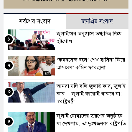
সর্বশেষ সংবাদ
জনপ্রিয় সংবাদ
জুলাইয়ের অনুষ্ঠানে তথ্যচিত্র নিয়ে
১
হট্টগোল
‘কমনসেন্স বলে’ শেখ হাসিনা ফিরে
২
আসবেন: রুমিন ফারহানা
আমরা যদি বলি জুলাই কার, জুলাই
৩
কার— জুলাই কারোই থাকবে না:
স্বরাষ্ট্রমন্ত্রী
জুলাই যোদ্ধাদের স্মরণের অনুষ্ঠানে
৪
যা দেখলাম, তা দুঃখজনক: রাষ্ট্রপতি