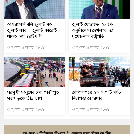
আমরা যদি বলি জুলাই কার,
জুলাই যোদ্ধাদের স্মরণের
জুলাই কার— জুলাই কারোই
অনুষ্ঠানে যা দেখলাম, তা
থাকবে না: স্বরাষ্ট্রমন্ত্রী
দুঃখজনক: রাষ্ট্রপতি
বুধবার, ৫ আগস্ট, ২০২৬
বুধবার, ৫ আগস্ট, ২০২৬
ঘরমুখী মানুষের ঢল, গাজীপুরে
গোপালগঞ্জে ১৫ আগস্ট পর্যন্ত
মহাসড়কে তীব্র চাপ
নিরাপত্তা জোরদার
বুধবার, ৫ আগস্ট, ২০২৬
বুধবার, ৫ আগস্ট, ২০২৬