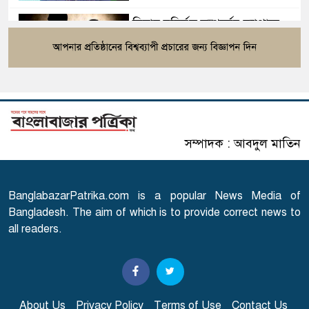
বিবাহ বহির্ভূত সম্পর্কের ব্যাপারে
৫
ইসলাম যা বলছে
হিলি স্থলবন্দর দিয়ে আমদানি-
৬
রপ্তানি বন্ধ
সম্পাদক : আবদুল মাতিন
ঘরমুখী মানুষের ঢল, গাজীপুরে
৭
মহাসড়কে তীব্র চাপ
BanglabazarPatrika.com is a popular News Media of
গোপালগঞ্জে ১৫ আগস্ট পর্যন্ত
Bangladesh. The aim of which is to provide correct news to
৮
নিরাপত্তা জোরদার
all readers.
৩৬ টাকায় সিম দিচ্ছে টেলিটক
৯
About Us
Privacy Policy
Terms of Use
Contact Us