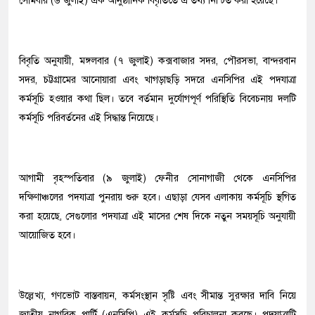
সোমবার (৬ জুলাই) এক আনুষ্ঠানিক বিবৃতিতে এ তথ্য নিশ্চিত করা হয়েছে।
বিবৃতি অনুযায়ী, মঙ্গলবার (৭ জুলাই) কক্সবাজার সদর, পৌরসভা, বান্দরবান
সদর, চট্টগ্রামের আনোয়ারা এবং খাগড়াছড়ি সদরে এনসিপির এই পদযাত্রা
কর্মসূচি হওয়ার কথা ছিল। তবে বর্তমান দুর্যোগপূর্ণ পরিস্থিতি বিবেচনায় দলটি
কর্মসূচি পরিবর্তনের এই সিদ্ধান্ত নিয়েছে।
আগামী বৃহস্পতিবার (৯ জুলাই) ফেনীর সোনাগাজী থেকে এনসিপির
দক্ষিণাঞ্চলের পদযাত্রা পুনরায় শুরু হবে। এছাড়া যেসব এলাকায় কর্মসূচি স্থগিত
করা হয়েছে, সেগুলোর পদযাত্রা এই মাসের শেষ দিকে নতুন সময়সূচি অনুযায়ী
আয়োজিত হবে।
উল্লেখ্য, গণভোট বাস্তবায়ন, কর্মসংস্থান সৃষ্টি এবং সীমান্ত সুরক্ষার দাবি নিয়ে
জাতীয় নাগরিক পার্টি (এনসিপি) এই কর্মসূচি পরিচালনা করছে। পদযাত্রাটি