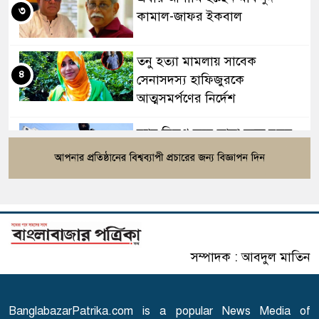
৩
কামাল-জাফর ইকবাল
তনু হত্যা মামলায় সাবেক
৪
সেনাসদস্য হাফিজুরকে
আত্মসমর্পণের নির্দেশ
র‍্যাব বিলুপ্ত করে আনা হচ্ছে নতুন
৫
বাহিনী, খসড়া আইন প্রকাশ
বাংলাদেশের ওমরাহ যাত্রীদের জন্য
৬
সৌদির নতুন নিয়ম
সম্পাদক : আবদুল মাতিন
এসএসসি পরীক্ষার ফল প্রকাশের
৭
তারিখ ঘোষণা
BanglabazarPatrika.com is a popular News Media of