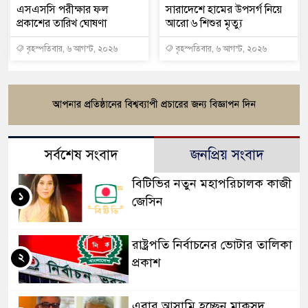
এসএসসি পরীক্ষার ফল
সারাদেশে হামের উপসর্গ নিয়ে
প্রকাশের তারিখ ঘোষণা
আরো ৬ শিশুর মৃত্যু
বৃহস্পতিবার, ৬ আগস্ট, ২০২৬
বৃহস্পতিবার, ৬ আগস্ট, ২০২৬
সর্বশেষ সংবাদ
জনপ্রিয় সংবাদ
বিটিভির নতুন মহাপরিচালক কাজী
১
জেসিন
রাষ্ট্রপতি নির্বাচনের ভোটার তালিকা
২
প্রকাশ
এবার আসামি হচ্ছেন মাকসুদ