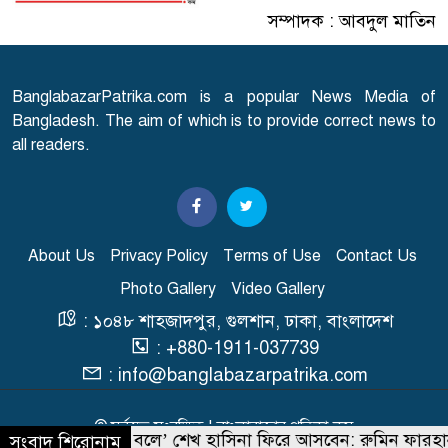
সম্পাদক : আবদুল মাতিন
ঘরমুখী মানুষের ঢল, গাজীপুরে
৭
মহাসড়কে তীব্র চাপ
BanglabazarPatrika.com is a popular News Media of
গোপালগঞ্জে ১৫ আগস্ট পর্যন্ত
Bangladesh. The aim of which is to provide correct news to
৮
নিরাপত্তা জোরদার
all readers.
৩৬ টাকায় সিম দিচ্ছে টেলিটক
৯
About Us
Privacy Policy
Terms of Use
Contact Us
Photo Gallery
Video Gallery
জুলাই আন্দোলনে হতাহত হওয়া
১০
প্রতিটি ঘটনার বিচার হবে:
: ১০৪৮ শাহজাদপুর, গুলশান, ঢাকা, বাংলাদেশ
প্রধানমন্ত্রী
: +880-1911-037739
: info@banglabazarpatrika.com
© সর্বস্বত্ব সংরক্ষিত | বাংলাবাজার পত্রিকা.কম
‘কমনসেন্স বলে’ শেখ হাসিনা ফিরে আসবেন: রুমিন ফারহানা
সংবাদ শিরোনাম