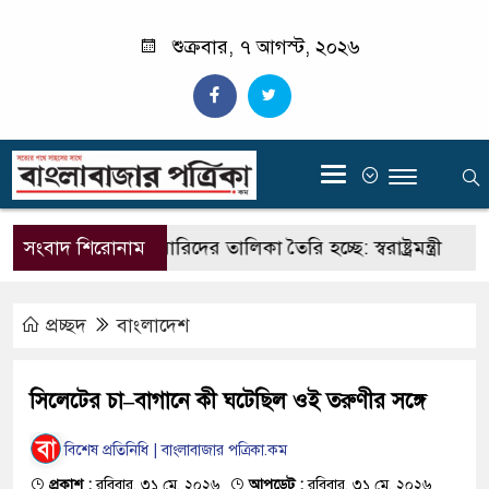
শুক্রবার, ৭ আগস্ট, ২০২৬
‍
শীর্ষ মাদক কারবারিদের তালিকা তৈরি হচ্ছে: স্বরাষ্ট্রমন্ত্রী
সংবাদ শিরোনাম
থ
প্রচ্ছদ
বাংলাদেশ
সিলেটের চা–বাগানে কী ঘটেছিল ওই তরুণীর সঙ্গে
বিশেষ প্রতিনিধি | বাংলাবাজার পত্রিকা.কম
প্রকাশ :
রবিবার, ৩১ মে, ২০২৬
আপডেট :
রবিবার, ৩১ মে, ২০২৬