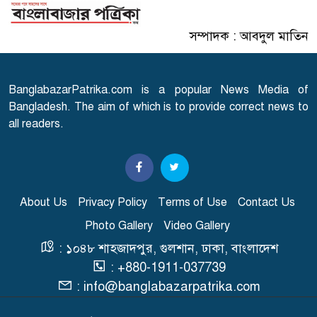
সম্পাদক : আবদুল মাতিন
রাষ্ট্রপতি নির্বাচনের ভোটার তালিকা
৭
প্রকাশ
BanglabazarPatrika.com is a popular News Media of
এবার আসামি হচ্ছেন মাকসুদ
Bangladesh. The aim of which is to provide correct news to
৮
কামাল-জাফর ইকবাল
all readers.
তনু হত্যা মামলায় সাবেক
৯
সেনাসদস্য হাফিজুরকে
আত্মসমর্পণের নির্দেশ
About Us
Privacy Policy
Terms of Use
Contact Us
Photo Gallery
Video Gallery
র‍্যাব বিলুপ্ত করে আনা হচ্ছে নতুন
: ১০৪৮ শাহজাদপুর, গুলশান, ঢাকা, বাংলাদেশ
১০
বাহিনী, খসড়া আইন প্রকাশ
: +880-1911-037739
: info@banglabazarpatrika.com