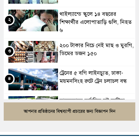
থাইল্যান্ডে স্কুলে ১৪ বছরের
২
শিক্ষার্থীর এলোপাতাড়ি গুলি, নিহত
৬
২০০ টাকার নিচে নেই মাছ ও মুরগি,
৩
ডিমের ডজন ১৫০
ট্রেনের ৫ বগি লাইনচ্যুত, ঢাকা-
৪
ময়মনসিংহ রুটে ট্রেন চলাচল বন্ধ
সাতসকালে মর্মান্তিক দুই দুর্ঘটনা,
৫
ঝরে গেল ১৫ প্রাণ
বিটিভির নতুন মহাপরিচালক কাজী
৬
জেসিন