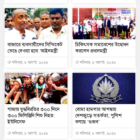
বাজারে ব্যবসায়ীদের সিন্ডিকেট
চিকিৎসক সমাবেশের উদ্বোধন
ভেঙে দেওয়া হবে: আইনমন্ত্রী
করলেন প্রধানমন্ত্রী
শনিবার, ৮ আগস্ট, ২০২৬
শনিবার, ৮ আগস্ট, ২০২৬
গাজায় যুদ্ধবিরতির ৩০০ দিনে
বোমা হামলার আশঙ্কায়
৩০০ ফিলিস্তিনি শিশু নিহত:
দেশজুড়ে সতর্কতা, পুলিশ
ইউনিসেফ
বলছে ‘গুজব’
শনিবার, ৮ আগস্ট, ২০২৬
শনিবার, ৮ আগস্ট, ২০২৬