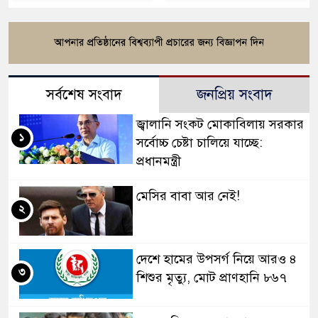
সর্বশেষ সংবাদ
জনপ্রিয় সংবাদ
জ্বালানি সংকট মোকাবিলায় সরকার
১
সর্বোচ্চ চেষ্টা চালিয়ে যাচ্ছে:
প্রধানমন্ত্রী
মেসির বাবা আর নেই!
২
দেশে হামের উপসর্গ নিয়ে আরও ৪
৩
শিশুর মৃত্যু, মোট প্রাণহানি ৮৬৭