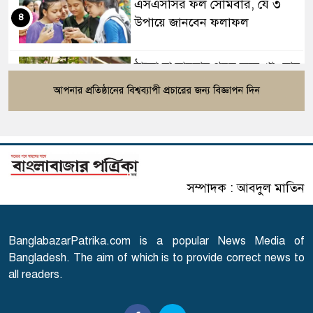
এসএসসির ফল সোমবার, যে ৩
৪
উপায়ে জানবেন ফলাফল
ঠান্ডা চা বারবার গরম করে খাওয়ার
৫
আগে জেনে নিন কতটা ক্ষতিকর
৫৪ রানে অলআউট বাংলাদেশ,
৬
ইনিংস ব্যবধানে লজ্জার হার
সম্পাদক : আবদুল মাতিন
গণঅভ্যুত্থানের সঙ্গে প্রথম বেইমানি
৭
করেছেন জামায়াত আমির: রাশেদ
খান
BanglabazarPatrika.com is a popular News Media of
Bangladesh. The aim of which is to provide correct news to
বাজারে ব্যবসায়ীদের সিন্ডিকেট
৮
all readers.
ভেঙে দেওয়া হবে: আইনমন্ত্রী