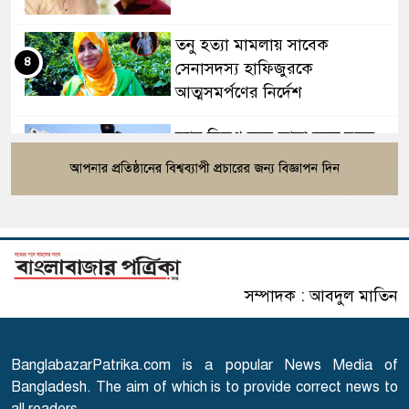
তনু হত্যা মামলায় সাবেক
৪
সেনাসদস্য হাফিজুরকে
আত্মসমর্পণের নির্দেশ
র‍্যাব বিলুপ্ত করে আনা হচ্ছে নতুন
৫
বাহিনী, খসড়া আইন প্রকাশ
বাংলাদেশের ওমরাহ যাত্রীদের জন্য
৬
সৌদির নতুন নিয়ম
সম্পাদক : আবদুল মাতিন
এসএসসি পরীক্ষার ফল প্রকাশের
৭
তারিখ ঘোষণা
BanglabazarPatrika.com is a popular News Media of
সারাদেশে হামের উপসর্গ নিয়ে
Bangladesh. The aim of which is to provide correct news to
৮
আরো ৬ শিশুর মৃত্যু