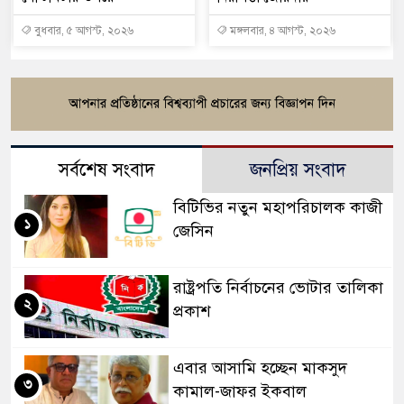
বুধবার, ৫ আগস্ট, ২০২৬
মঙ্গলবার, ৪ আগস্ট, ২০২৬
সর্বশেষ সংবাদ
জনপ্রিয় সংবাদ
বিটিভির নতুন মহাপরিচালক কাজী
১
জেসিন
রাষ্ট্রপতি নির্বাচনের ভোটার তালিকা
২
প্রকাশ
এবার আসামি হচ্ছেন মাকসুদ
৩
কামাল-জাফর ইকবাল