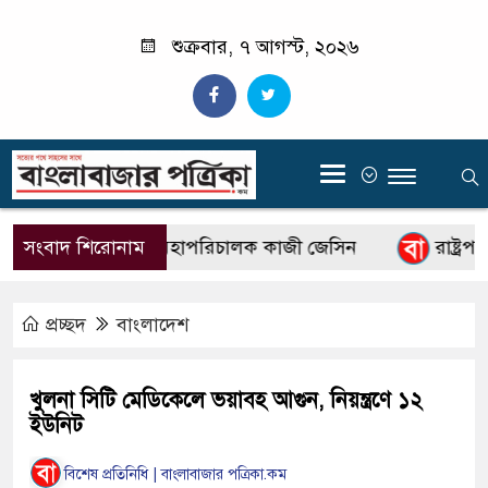
শুক্রবার, ৭ আগস্ট, ২০২৬
‍
বিটিভির নতুন মহাপরিচালক কাজী জেসিন
সংবাদ শিরোনাম
রাষ্ট্রপতি
প্রচ্ছদ
বাংলাদেশ
খুলনা সিটি মেডিকেলে ভয়াবহ আগুন, নিয়ন্ত্রণে ১২
ইউনিট
বিশেষ প্রতিনিধি | বাংলাবাজার পত্রিকা.কম